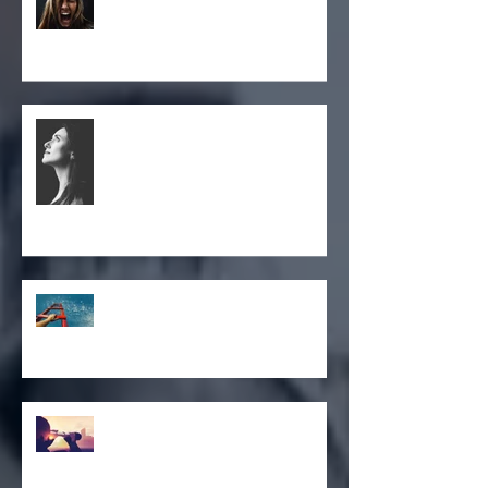
O que sua irritação está
querendo de dizer?
Não é porque acabou que não
tenha valido a pena
Carreira, coaching e
desenvolvimento
Que tal começar?