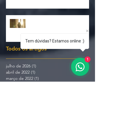
Como as emoções influenciam
nossos resultados
Prazer em conhecê-la!
Tem dúvidas? Estamos online :)
1
Todos os artigos
julho de 2026
(1)
1 post
abril de 2022
(1)
1 post
março de 2022
(1)
1 post
janeiro de 2021
(1)
1 post
janeiro de 2020
(3)
3 posts
outubro de 2019
(1)
1 post
julho de 2019
(1)
1 post
junho de 2019
(3)
3 posts
maio de 2019
(1)
1 post