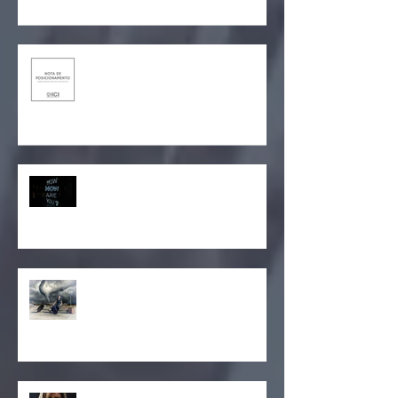
seu legado em 30 segundos - by
Rhandy Di Stéfano
Não, nada disso é coaching!
Chegou a hora!
Nem sempre temos mais a
agradecer do que reclamar