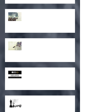
Quem é a pessoa que faz as
SUAS escolhas?
Como será assumir a própria
vulnerabilidade?
Carta Aberta: A criminalização do
“coach”