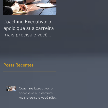
Coaching Executivo: o
MAN ON FIRE: Como
apoio que sua carreira
destruir seu legado e
mais precisa e você
30 segundos - by
não sabia
Rhandy Di Stéfano
Posts Recentes
Coaching Executivo: o
apoio que sua carreira
mais precisa e você não
sabia