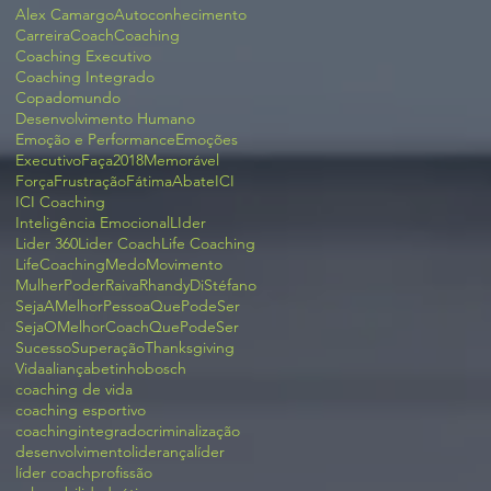
Alex Camargo
Autoconhecimento
Carreira
Coach
Coaching
Coaching Executivo
Coaching Integrado
Copadomundo
Desenvolvimento Humano
Emoção e Performance
Emoções
Executivo
Faça2018Memorável
Força
Frustração
FátimaAbate
ICI
ICI Coaching
Inteligência Emocional
LIder
Lider 360
Lider Coach
Life Coaching
LifeCoaching
Medo
Movimento
Mulher
Poder
Raiva
RhandyDiStéfano
SejaAMelhorPessoaQuePodeSer
SejaOMelhorCoachQuePodeSer
Sucesso
Superação
Thanksgiving
Vida
aliança
betinhobosch
coaching de vida
coaching esportivo
coachingintegrado
criminalização
desenvolvimento
liderança
líder
líder coach
profissão