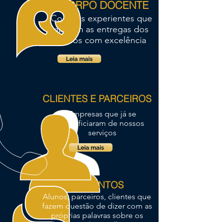
CORPO DOCENTE
Coaches experientes que
apoiam as entregas dos
cursos com excelência
Leia mais
CLIENTES E PARCEIROS
Empresas que já se
beneficiaram de nossos
serviços
Leia mais
DEPOIMENTOS
Alunos, parceiros, clientes que
fazem questão de dizer com as
próprias palavras sobre os