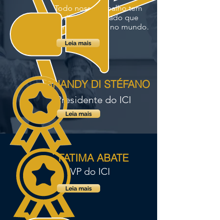
Todo nosso trabalho tem
origem no legado que
queremos deixar no mundo.
Leia mais
RHANDY DI STÉFANO
Presidente do ICI
Leia mais
FATIMA ABATE
VP do ICI
Leia mais