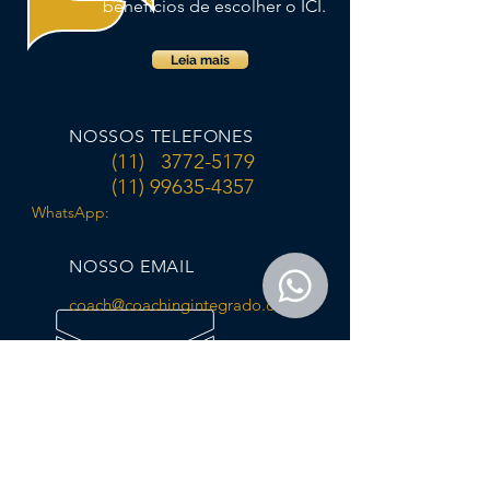
benefícios de escolher o ICI.
Leia mais
NOSSOS TELEFONES
(11)
3772-5179
(11) 99635-4357
WhatsApp:
NOSSO EMAIL
coach@coachingintegrado.com.br
NOSSOS HORÁRIOS
Segunda a Quinta, das
08h00 às 18h00
Sexta, das 8h00 às 17h00