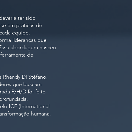
everia ter sido
se em práticas de
 cada equipe.
orma lideranças que
. Essa abordagem nasceu
 ferramenta de
e Rhandy Di Stéfano,
líderes que buscam
ada P/H/D foi feito
aprofundada.
lo ICF (International
transformação humana.