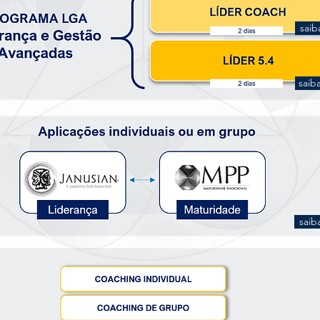
saib
saib
saib