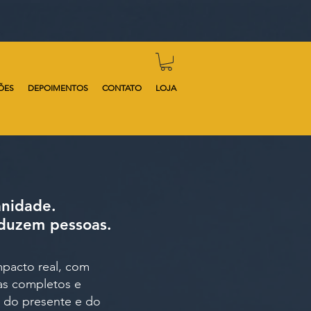
ÕES
DEPOIMENTOS
CONTATO
LOJA
anidade.
nduzem pessoas.
mpacto real, com
as completos e
s do presente e do