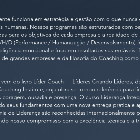
ente funciona em estratégia e gestão com o que nunca d
ões humanas. Nossos programas são estruturados com ba
das para os objetivos de cada empresa e a realidade de
P/H/D (Performance / Humanização / Desenvolvimento) f
teligência emocional e foco em resultados sustentáveis
es de grandes empresas e da filosofia do Coaching como
 vem do livro Líder Coach — Líderes Criando Líderes, d
oaching Institute, cuja obra se tornou referência para 
coragem, ousadia e presença. O curso Liderança Integr
ndo seus fundamentos com uma nova entrega prática e 
ia de Liderança são reconhecidas internacionalmente pe
ando nosso compromisso com a excelência técnica e a 