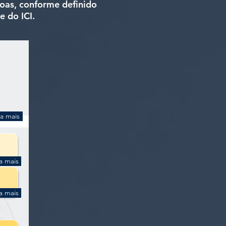
oas, conforme definido
e do ICI.
ba mais
a mais
a mais