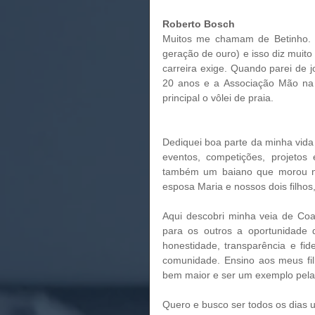
Roberto Bosch 
Muitos me chamam de Betinho. Fu
geração de ouro) e isso diz muito
carreira exige. Quando parei de j
20 anos e a Associação Mão na
principal o vôlei de praia. 
Dediquei boa parte da minha vida 
eventos, competições, projeto
também um baiano que morou no
esposa Maria e nossos dois filhos
Aqui descobri minha veia de Coa
para os outros a oportunidade 
honestidade, transparência e f
comunidade. Ensino aos meus fil
bem maior e ser um exemplo pela
Quero e busco ser todos os dias u