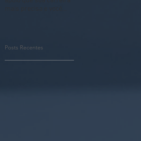
apoio que sua carreira
destruir seu legado e
mais precisa e você
30 segundos - by
não sabia
Rhandy Di Stéfano
Posts Recentes