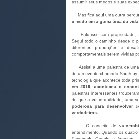
assumir seus medos e suas expect
     Mas fica aqui uma outra pergu
e medo em alguma área da vida
     Falo isso com propriedade, pois fui atleta de alto rendimento dos 12 aos 25 anos de idade. 
Segui todo o caminho desde o pr
diferentes proporções e desa
comportamentais serem vividas po
     Assisti a uma palestra de uma influenciadora digital, Andréa Janér, falando sobre os 'highlights' 
de um evento chamado South by S
tecnologia que acontece toda pri
em 2019, aconteceu o encont
palestras interessantes trouxera
de que a vulnerabilidade, uma 
poderosa para desenvolver co
verdadeiros. 
     O conceito de 
vulnerab
entendimento. Quando os quatro 
Facebook, Google e Amazon -, 