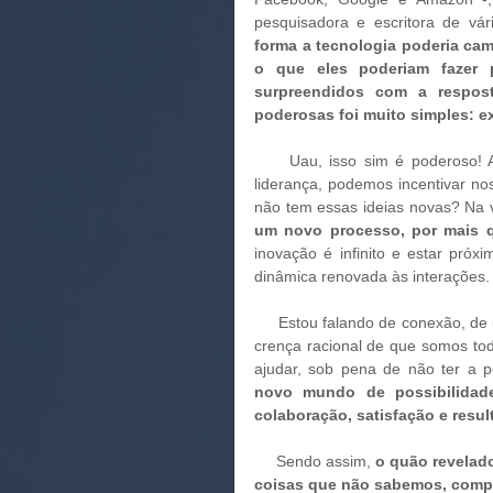
pesquisadora e escritora de vá
forma a tecnologia poderia cam
o que eles poderiam fazer p
surpreendidos com a respost
poderosas foi muito simples: e
     Uau, isso sim é poderoso! Acompanhem comigo: como, por exemplo, em uma posição de 
liderança, podemos incentivar nos
não tem essas ideias novas? Na 
um novo processo, por mais q
inovação é infinito e estar próx
dinâmica renovada às interações.
     Estou falando de conexão, d
crença racional de que somos to
ajudar, sob pena de não ter a po
novo mundo de possibilidade
colaboração, satisfação e resul
     Sendo assim, 
o quão revelado
coisas que não sabemos, comp