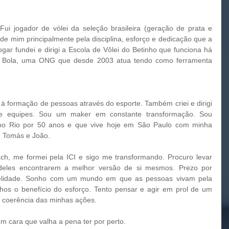
i jogador de vólei da seleção brasileira (geração de prata e 
 de mim principalmente pela disciplina, esforço e dedicação que a 
ogar fundei e dirigi a Escola de Vôlei do Betinho que funciona há 
 Bola, uma ONG que desde 2003 atua tendo como ferramenta 
à formação de pessoas através do esporte. Também criei e dirigi 
s e equipes. Sou um maker em constante transformação. Sou 
 Rio por 50 anos e que vive hoje em São Paulo com minha 
, Tomás e João. 
ch, me formei pela ICI e sigo me transformando. Procuro levar 
deles encontrarem a melhor versão de si mesmos. Prezo por 
idelidade. Sonho com um mundo em que as pessoas vivam pela 
hos o benefício do esforço. Tento pensar e agir em prol de um 
 coerência das minhas ações. 
m cara que valha a pena ter por perto.