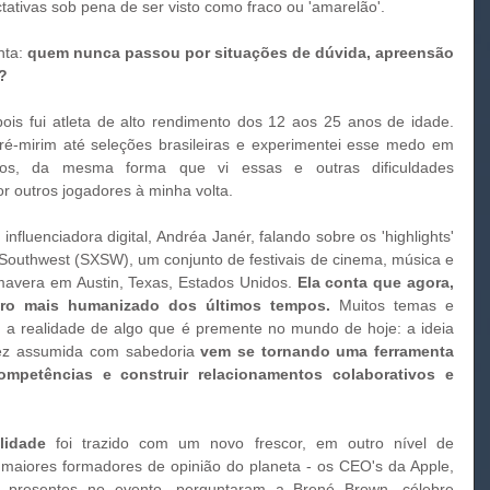
ativas sob pena de ser visto como fraco ou 'amarelão'. 
nta: 
quem nunca passou por situações de dúvida, apreensão 
?
é-mirim até seleções brasileiras e experimentei esse medo em 
fios, da mesma forma que vi essas e outras dificuldades 
r outros jogadores à minha volta.
outhwest (SXSW), um conjunto de festivais de cinema, música e 
mavera em Austin, Texas, Estados Unidos. 
Ela conta que agora, 
ro mais humanizado dos últimos tempos.
 Muitos temas e 
m a realidade de algo que é premente no mundo de hoje: a ideia 
vez assumida com sabedoria 
vem se tornando uma ferramenta 
mpetências e construir relacionamentos colaborativos e 
ilidade 
foi trazido com um novo frescor, em outro nível de 
maiores formadores de opinião do planeta - os CEO's da Apple, 
presentes no evento, perguntaram a Brené Brown, célebre 