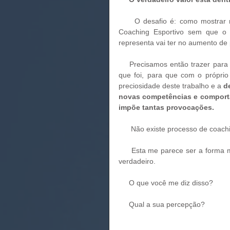
     O desafio é: como mostrar na verdade a importância de um processo poderoso como é o 
Coaching Esportivo sem que o cl
representa vai ter no aumento de
    Precisamos então trazer para esse gestor a lembrança de uma história dele como desportista 
que foi, para que com o próprio
preciosidade deste trabalho e a 
d
novas competências e comportam
impõe tantas provocações.
      Não existe processo de co
     Esta me parece ser a forma mais pura e, ouso dizer, reverente sobre o processo de coaching 
verdadeiro. 
     O que você me diz disso?
     Qual a sua percepção?