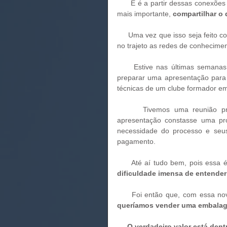
      E é a partir dessas conex
mais importante, 
compartilhar o
     Uma vez que isso seja feito com sabedoria, desprendimento e confiança no processo, veremos 
no trajeto as redes de conhecime
     Estive nas últimas semanas empenhado, juntamente com um parceiro nesse trabalho, em 
preparar uma apresentação para 
técnicas de um clube formador e
      Tivemos uma reunião prévia com o diretor de esportes e ele nos pediu que nessa 
apresentação constasse uma pro
necessidade do processo e seus 
pagamento. 
     Até aí tudo bem, pois ess
dificuldade imensa de entender
     Foi então que, com essa 
queríamos vender uma embalag
     O verdadeiro valor está den