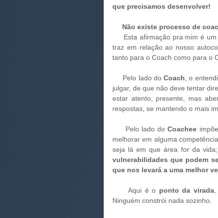
que precisamos desenvolver! 
     Não existe processo de c
     Esta afirmação pra mim é um divisor de águas. Além dos óbvios benefícios que esse processo 
traz em relação ao nosso autocon
tanto para o Coach como para o 
     Pelo lado do 
Coach
, o entend
julgar, de que não deve tentar dire
estar atento, presente, mas ab
respostas, se mantendo o mais imp
     Pelo lado do 
Coachee 
impõe
melhorar em alguma competência 
seja lá em que área for da vida
vulnerabilidades que podem se
que nos levará a uma melhor v
     Aqui é o 
ponto da virada
,
Ninguém constrói nada sozinho. 