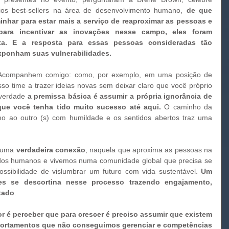
rios best-sellers na área de desenvolvimento humano, 
de que 
inhar para estar mais a serviço de reaproximar as pessoas e 
ara incentivar as inovações nesse campo, eles foram 
a. E a resposta para essas pessoas consideradas tão 
xponham suas vulnerabilidades. 
so time a trazer ideias novas sem deixar claro que você próprio 
verdade 
a premissa básica é assumir a própria ignorância de 
ue você tenha tido muito sucesso até aqui.
 O caminho da 
imo ao outro (s) com humildade e os sentidos abertos traz uma 
 
e uma 
verdadeira conexão
, naquela que aproxima as pessoas na 
dos humanos e vivemos numa comunidade global que precisa se 
ssibilidade de vislumbrar um futuro com vida sustentável. 
Um 
s se descortina nesse processo trazendo engajamento, 
tado
.
r é perceber que para crescer é preciso assumir que existem 
ortamentos que não conseguimos gerenciar e competências 