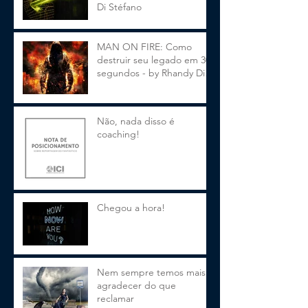
Di Stéfano
MAN ON FIRE: Como
destruir seu legado em 30
segundos - by Rhandy Di
Stéfano
Não, nada disso é
coaching!
Chegou a hora!
Nem sempre temos mais a
agradecer do que
reclamar