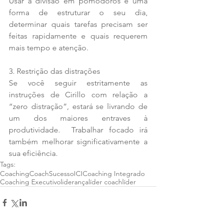
Usar a divisão em pomodoros é uma 
forma de estruturar o seu dia, 
determinar quais tarefas precisam ser 
feitas rapidamente e quais requerem 
mais tempo e atenção.
3. Restrição das distrações
Se você seguir estritamente as 
instruções de Cirillo com relação a 
“zero distração”, estará se livrando de 
um dos maiores entraves à 
produtividade.  Trabalhar focado irá 
também melhorar significativamente a 
sua eficiência.
Tags:
Coaching
Coach
Sucesso
ICI
Coaching Integrado
Coaching Executivo
liderança
líder coach
líder