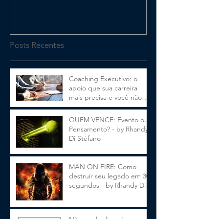
Posts Recentes
Coaching Executivo: o
apoio que sua carreira
mais precisa e você não
sabia
QUEM VENCE: Evento ou
Pensamento? - by Rhandy
Di Stéfano
MAN ON FIRE: Como
destruir seu legado em 30
segundos - by Rhandy Di
Stéfano