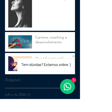
Carreira, coaching e
desenvolvimento
Que tal começar?
Tem dúvidas? Estamos online :)
Arquivo
1
julho de 2026
(1)
1 post
abril de 2022
(1)
1 post
março de 2022
(1)
1 post
janeiro de 2021
(1)
1 post