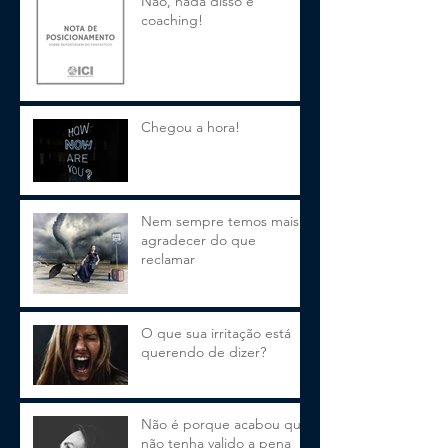
Não, nada disso é
coaching!
Chegou a hora!
Nem sempre temos mais a
agradecer do que
reclamar
O que sua irritação está
querendo de dizer?
Não é porque acabou que
não tenha valido a pena